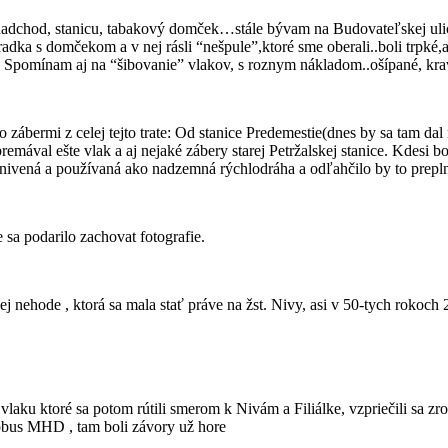
adchod, stanicu, tabakový domček…stále bývam na Budovateľskej ulic
dka s domčekom a v nej rásli “nešpule”,ktoré sme oberali..boli trpké,
.:) Spomínam aj na “šibovanie” vlakov, s roznym nákladom..ošípané, 
zábermi z celej tejto trate: Od stanice Predemestie(dnes by sa tam dal 
emával ešte vlak a aj nejaké zábery starej Petržalskej stanice. Kdesi b
ynivená a používaná ako nadzemná rýchlodráha a odľahčilo by to prepl
sa podarilo zachovat fotografie.
 nehode , ktorá sa mala stať práve na žst. Nivy, asi v 50-tych rokoch 2
vlaku ktoré sa potom rútili smerom k Nivám a Filiálke, vzpriečili sa zr
obus MHD , tam boli závory už hore