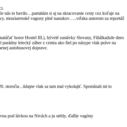
i.
ale nás to bavilo…pamätám si aj na skracovanie cesty cez koľaje na
kravy, mraziarenské vagony plné nanukov…..vďaka autorom za reportáž
natáčať horor Hostel III.), bývelé zastávky Slovany, Filiálka(kde dnes
ol parádny letecký záber z centra ako šiel po násype vlak práve na
nenej autobusovej doprave.
0. storočia , údajne vlak sa tam mal vykolajiť. Spomínali mi to
ovna pod lávkou na Nivách a ju strhly, ďalšie vagóny