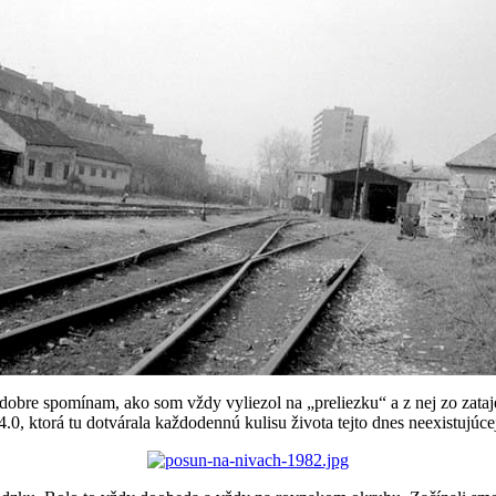
 dobre spomínam, ako som vždy vyliezol na „preliezku“ a z nej zo zat
0, ktorá tu dotvárala každodennú kulisu života tejto dnes neexistujúcej