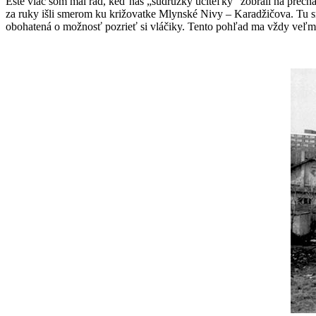
Ešte viac som mal rád, keď nás „súdružky učiteľky“ zobrali na prech
za ruky išli smerom ku križovatke Mlynské Nivy – Karadžičova. Tu
obohatená o možnosť pozrieť si vláčiky. Tento pohľad ma vždy veľmi