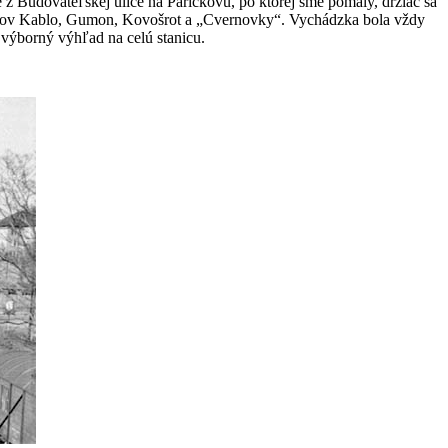
z Budovateľskej ulice na Páričkovú, po ktorej sme pomaly, držiac sa
nikov Kablo, Gumon, Kovošrot a „Cvernovky“. Vychádzka bola vždy
výborný výhľad na celú stanicu.