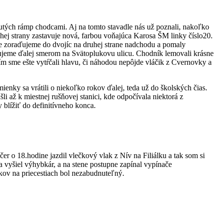
utých rámp chodcami. Aj na tomto stavadle nás už poznali, nakoľko
ej strany zastavuje nová, farbou voňajúca Karosa ŠM linky číslo20.
ne zoraďujeme do dvojíc na druhej strane nadchodu a pomaly
ujeme ďalej smerom na Svätoplukovu ulicu. Chodník lemovali krásne
m sme ešte vytŕčali hlavu, či náhodou nepôjde vláčik z Cvernovky a
ienky sa vrátili o niekoľko rokov ďalej, teda už do školských čias.
i až k miestnej rušňovej stanici, kde odpočívala niektorá z
 blížiť do definitívneho konca.
r o 18.hodine jazdil vlečkový vlak z Nív na Filiálku a tak som si
a vyšiel výhybkár, a na stene postupne zapínal vypínače
kov na priecestiach bol nezabudnuteľný.