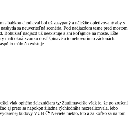
am s babkou chodieval bol už zasypaný a náležite opletivovaný aby s
l naskytla sa neuveriteľná scenéria. Pod nadjazdom tesne pred mostom
d. Bohužiaľ nadjazd už neexistuje a ani koľajnice na moste. Ešte
ej éry mali okná zvonku dosť špinavé a to nehovorím o záclonách.
 aspň to málo čo existuje.
iel vlak opitého železničiara 🙁 Zaujímavejšie však je, že po zrušení
žno aj preto sa napokon žiiadna rýchlodráha nezrealizovala, lebo
lku vydarenej budovy VÚB 🙁 Neviete niekto, kto a za koľko sa na tom