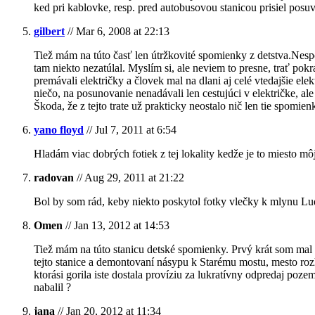
ked pri kablovke, resp. pred autobusovou stanicou prisiel posuva
gilbert
// Mar 6, 2008 at 22:13
Tiež mám na túto časť len útržkovité spomienky z detstva.Nespo
tam niekto nezatúlal. Myslím si, ale neviem to presne, trať p
premávali električky a človek mal na dlani aj celé vtedajšie e
niečo, na posunovanie nenadávali len cestujúci v električke, al
Škoda, že z tejto trate už prakticky neostalo nič len tie spomien
yano floyd
// Jul 7, 2011 at 6:54
Hladám viac dobrých fotiek z tej lokality kedže je to miesto mô
radovan
// Aug 29, 2011 at 21:22
Bol by som rád, keby niekto poskytol fotky vlečky k mlynu 
Omen
// Jan 13, 2012 at 14:53
Tiež mám na túto stanicu detské spomienky. Prvý krát som mal m
tejto stanice a demontovaní násypu k Starému mostu, mesto rozh
ktorási gorila iste dostala províziu za lukratívny odpredaj po
nabalil ?
jana
// Jan 20, 2012 at 11:34