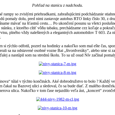
Pohľad na stanicu z nadchodu.
ené rampy so zvislými priehradkami, zabraňujúcimi podchádzanie stiahn
ú pomaly dolu, pred nimi zastavuje autobus RTO linky číslo 30, z druh
ačíname mávať na šťastnú cestu… Po ukončení posunu sa všetci posluš
tánku, z ktorého cítiť vôňu tabaku, prechádzame cez koľaje a pokrač
visu, plného vždy naleštených a elegantných automobilov T 603. Za ní
.
 si rýchlo odfotil, pozrel na hodinky a nakoľko som mal ešte čas, spom
ali sa na odstavené osobné vozne Bai „štvordveráky“, alebo sme si zašl
lej a nastúpil som na strednú školu. To sa už osud Nív začínal pomaly
nova“ túlal v týchto končinách. Aké dobrodružstvo to bolo ? Každý veče
om čakal na Bazovej ulici a sledoval, čo sa bude diať. Z malého domček
nerova ulica. Nakoľko v tom čase nejazdilo veľa áut, „koncert“ zvonče