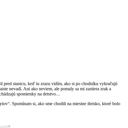
il pred stanicu, keď tu zrazu vidím, ako si po chodníku vykračujú
ste nevadí. Ani ako neviem, ale pomaly sa mi zastiera zrak a
richádzajú spomienky na detstvo…
tov“. Spomínam si, ako sme chodili na miestne ihrisko, ktoré bolo