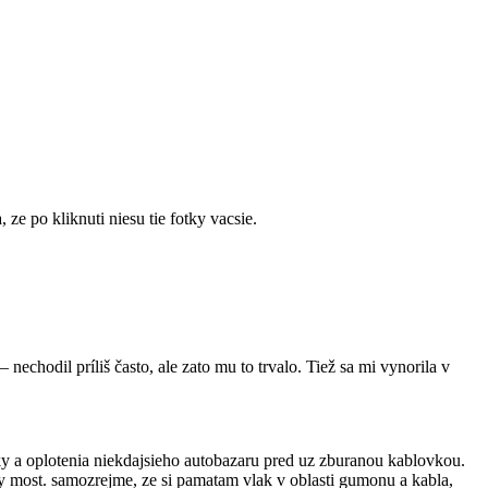
ze po kliknuti niesu tie fotky vacsie.
nechodil príliš často, ale zato mu to trvalo. Tiež sa mi vynorila v
ky a oplotenia niekdajsieho autobazaru pred uz zburanou kablovkou.
ry most. samozrejme, ze si pamatam vlak v oblasti gumonu a kabla,