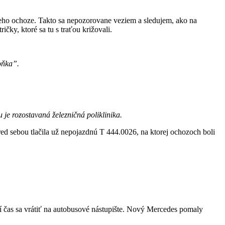
eho ochoze. Takto sa nepozorovane veziem a sledujem, ako na
ičky, ktoré sa tu s traťou križovali.
oňka”.
 je rozostavaná železničná poliklinika.
ed sebou tlačila už nepojazdnú T 444.0026, na ktorej ochozoch boli
ší čas sa vrátiť na autobusové nástupište. Nový Mercedes pomaly