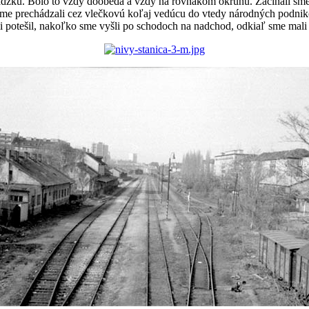
ádzku. Bolo to vždy doobeda a vždy na rovnakom okruhu. Začínali sme 
 sme prechádzali cez vlečkovú koľaj vedúcu do vtedy národných pod
 potešil, nakoľko sme vyšli po schodoch na nadchod, odkiaľ sme mali 