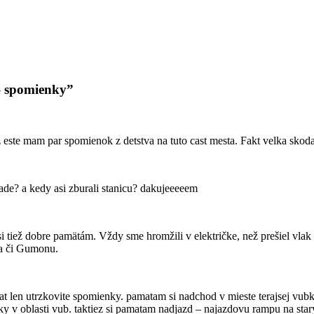
 – spomienky”
este mam par spomienok z detstva na tuto cast mesta. Fakt velka skoda, 
ade? a kedy asi zburali stanicu? dakujeeeeem
 tiež dobre pamätám. Vždy sme hromžili v električke, než prešiel vlak – 
la či Gumonu.
rat len utrzkovite spomienky. pamatam si nadchod v mieste terajsej vub
aky v oblasti vub. taktiez si pamatam nadjazd – najazdovu rampu na sta