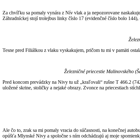
Za chvíľku sa pomaly vynára z Nív vlak a ja nepozorovane naskakuj
Záhradníckej stojí trolejbus linky číslo 17 (evidenčné číslo bolo 144), 
Želez
Tesne pred Filiálkou z vlaku vyskakujem, pričom tu mi v pamäti ostal
Železničné priecestie Malinovského (Ša
Pred koncom prevádzky na Nivy tu už „kraľovali“ rušne T 466.2 (742)
uložené skrine, stoličky a nejaké obrazy. Zvonce na priecestiach stíchli
Ale čo to, zrak sa mi pomaly vracia do súčasnosti, na konečnej autob
opúšťa Mlynské Nivy a spoločne s ním odchádzajú aj moje spomienky