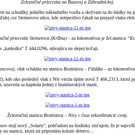
Železničné priecestia na Bazovej a Záhradníckej.
em na schodíky jedného nákladného vozňa a skrývam sa do búdky na j
ďalej cez Steinerovu ulicu, kde netrpezlivo čakali na prejazd vlaku elektr
ničné priecestie Steinerova (Krížna) – za lokomotívou je žel.stanica “K
a „karkulka“ T 444.0296, stávajúca na slepej koľaji.
ncova), vlak vchádza na stanicu Bratislava – Filiálka – za lokomotívou
, kde ako posledný vlak z Nív viezla úplne nová T 466.2313, ktorá pr
, uzavrela sa kapitola jednej z bratislavských staníc.
Železničná stanica Bratislava – Nivy v čase rekonštrukcie cesty.
usov stojí nový „Solaris“, pohľadom na hodinky zisťujem, že je najvyš
 na stanicu, ktorá mi pripomína krásne detstvo…