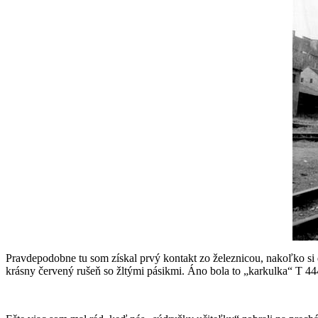
Pravdepodobne tu som získal prvý kontakt zo železnicou, nakoľko si
krásny červený rušeň so žltými pásikmi. Áno bola to „karkulka“ T 444.