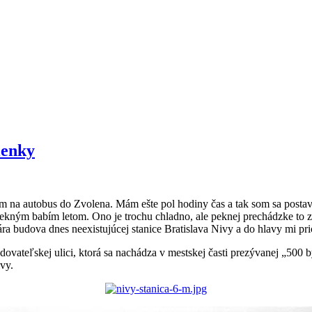
ienky
kám na autobus do Zvolena. Mám ešte pol hodiny čas a tak som sa postav
kným babím letom. Ono je trochu chladno, ale peknej prechádzke to zai
 budova dnes neexistujúcej stanice Bratislava Nivy a do hlavy mi p
ateľskej ulici, ktorá sa nachádza v mestskej časti prezývanej „500 by
vy.