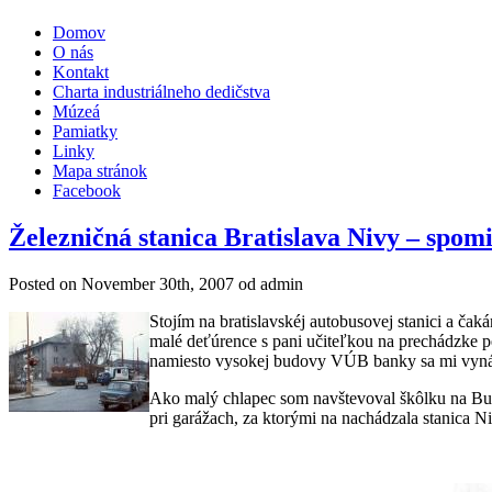
Domov
O nás
Kontakt
Charta industriálneho dedičstva
Múzeá
Pamiatky
Linky
Mapa stránok
Facebook
Železničná stanica Bratislava Nivy – spom
Posted on
November 30th, 2007
od admin
Stojím na bratislavskéj autobusovej stanici a ča
malé deťúrence s pani učiteľkou na prechádzke pe
namiesto vysokej budovy VÚB banky sa mi vynára
Ako malý chlapec som navštevoval škôlku na Budov
pri garážach, za ktorými na nachádzala stanica Ni