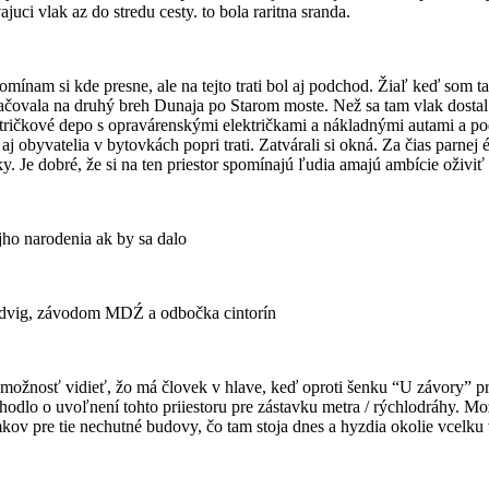
juci vlak az do stredu cesty. to bola raritna sranda.
mínam si kde presne, ale na tejto trati bol aj podchod. Žiaľ keď som t
okračovala na druhý breh Dunaja po Starom moste. Než sa tam vlak dosta
lektričkové depo s opravárenskými električkami a nákladnými autami a po
e aj obyvatelia v bytovkách popri trati. Zatvárali si okná. Za čias parn
ky. Je dobré, že si na ten priestor spomínajú ľudia amajú ambície oživiť
jho narodenia ak by sa dalo
Ludvig, závodom MDŹ a odbočka cintorín
ožnosť vidieť, žo má človek v hlave, keď oproti šenku “U závory” preš
odlo o uvoľnení tohto priiestoru pre zástavku metra / rýchlodráhy. Mo
zemkov pre tie nechutné budovy, čo tam stoja dnes a hyzdia okolie vce