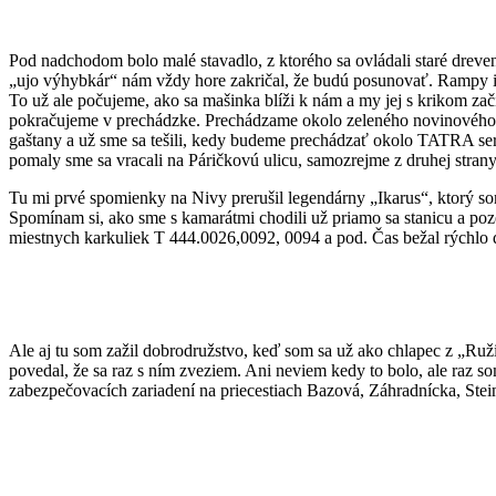
Pod nadchodom bolo malé stavadlo, z ktorého sa ovládali staré drev
„ujo výhybkár“ nám vždy hore zakričal, že budú posunovať. Rampy id
To už ale počujeme, ako sa mašinka blíži k nám a my jej s krikom z
pokračujeme v prechádzke. Prechádzame okolo zeleného novinového s
gaštany a už sme sa tešili, kedy budeme prechádzať okolo TATRA ser
pomaly sme sa vracali na Páričkovú ulicu, samozrejme z druhej strany
Tu mi prvé spomienky na Nivy prerušil legendárny „Ikarus“, ktorý som
Spomínam si, ako sme s kamarátmi chodili už priamo sa stanicu a pozer
miestnych karkuliek T 444.0026,0092, 0094 a pod. Čas bežal rýchlo ďa
Ale aj tu som zažil dobrodružstvo, keď som sa už ako chlapec z „Ruži
povedal, že sa raz s ním zveziem. Ani neviem kedy to bolo, ale raz s
zabezpečovacích zariadení na priecestiach Bazová, Záhradnícka, Stei