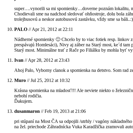
super….vynorili sa mi spomienky…doverne poznám lokalitu, n
Chodievali sme na nadchod sledovať ohňostroje, dolu bola záhra
trolejbusovú a neskor autobusovú zastávku, vždy sme sa báli.
PALO
// Apr 21, 2012 at 22:11
Nádherné spomienky 🙂 Chcelo by to viac fotiek resp. linkov zo 
prespávajú Homlesáci), Nivy aj záber na Starý most, ke´d tam pr
Starý most. Minimálne trať z Rače po Filiálku by mohla byť v
Ivan
// Apr 28, 2012 at 23:43
Ahoj Palo, Vyborny clanok a spomienka na detstvo. Som rad ze 
Muro
// Jul 25, 2012 at 10:32
Krásna spomienka na mladosť!!! Ale neviete niekto o železničnej
nebohí rodičia.
Ďakujem.
dusanmaron
// Feb 19, 2013 at 21:06
pri stúpaní na Most ČA sa odpojili /utrhly / vagóny nákladného 
na žel. priechode Záhradnícka Vuka Karadžička zramovali aut