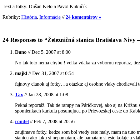
Text a fotky: Dušan Kelo a Pavol Kukučík
Rubriky:
História
,
Informácie
//
24 komentárov »
24 Responses to “Železničná stanica Bratislava Nivy
Dano
// Dec 5, 2007 at 8:00
No tak toto nema chybu ! velka vdaka za vybornu reportaz, tiez 
majkl
// Dec 31, 2007 at 0:54
fajnovy clanok aj fotky…a otazka: aj osobne vlaky chodievali t
Tax
// Jan 28, 2008 at 1:08
Pekná reportáž. Tak tie rampy na Páričkovej, ako aj na Krížnu si
spomienkach karkula posunujúca po Prievozskej ceste do Kab
rondel
// Feb 7, 2008 at 20:56
zaujimave fotky. kedze som bol vtedy este maly, mam na tuto t
stanicu ako taku si nepamatam, ale pamatam si este kolaje a vl